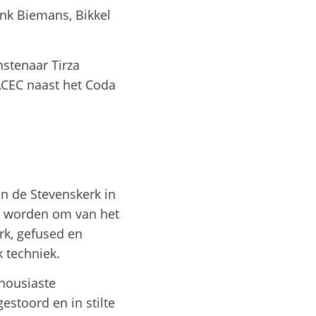
ank Biemans, Bikkel
stenaar Tirza
 ACEC naast het Coda
an de Stevenskerk in
kt worden om van het
rk, gefused en
 techniek.
housiaste
estoord en in stilte