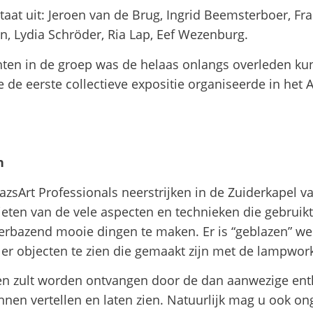
taat uit: Jeroen van de Brug, Ingrid Beemsterboer, Fr
en, Lydia Schröder, Ria Lap, Eef Wezenburg.
hten in de groep was de helaas onlangs overleden kun
e de eerste collectieve expositie organiseerde in het
 Verrips
rk in Nijmegen
GlazsArt Professionals neerstrijken in de Zuiderkapel v
eten van de vele aspecten en technieken die gebrui
verbazend mooie dingen te maken. Er is “geblazen” we
 er objecten te zien die gemaakt zijn met de lampwork
en zult worden ontvangen door de dan aanwezige ent
nnen vertellen en laten zien. Natuurlijk mag u ook ong