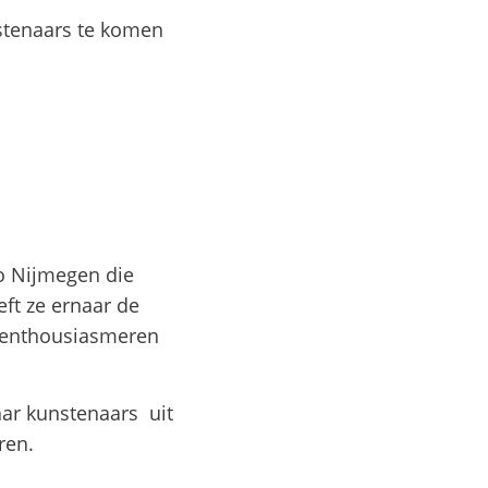
stenaars te komen
io Nijmegen die
ft ze ernaar de
e enthousiasmeren
aar kunstenaars uit
teren.